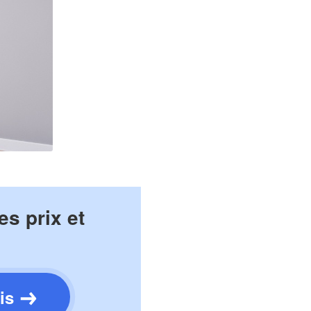
s prix et
is