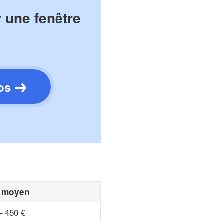
 une fenêtre
os
x moyen
– 450 €