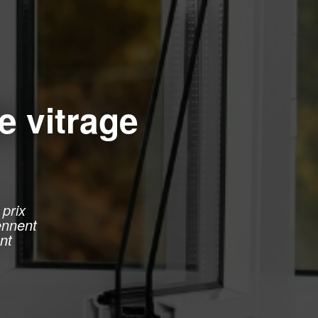
e vitrage
 prix
iennent
nt