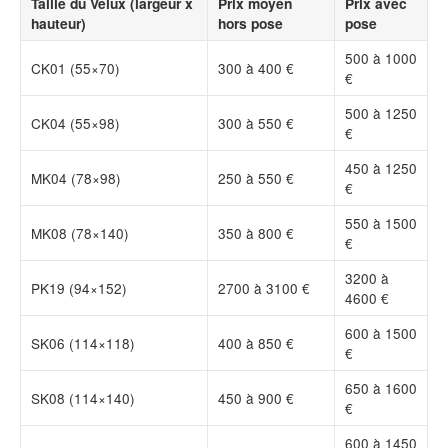
Taille du Velux (largeur x
Prix moyen
Prix avec
hauteur)
hors pose
pose
500 à 1000
CK01 (55×70)
300 à 400 €
€
500 à 1250
CK04 (55×98)
300 à 550 €
€
450 à 1250
MK04 (78×98)
250 à 550 €
€
550 à 1500
MK08 (78×140)
350 à 800 €
€
3200 à
PK19 (94×152)
2700 à 3100 €
4600 €
600 à 1500
SK06 (114×118)
400 à 850 €
€
650 à 1600
SK08 (114×140)
450 à 900 €
€
600 à 1450