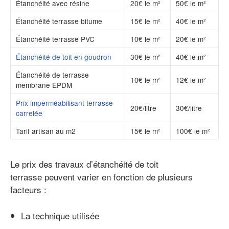
Étanchéité avec résine
20€ le m²
50€ le m²
Étanchéité terrasse bitume
15€ le m²
40€ le m²
Étanchéité terrasse PVC
10€ le m²
20€ le m²
Étanchéité de toit en goudron
30€ le m²
40€ le m²
Étanchéité de terrasse
10€ le m²
12€ le m²
membrane EPDM
Prix imperméabilisant terrasse
20€/litre
30€/litre
carrelée
Tarif artisan au m2
15€ le m²
100€ le m²
Le prix des travaux d’étanchéité de toit
terrasse peuvent varier en fonction de plusieurs
facteurs :
La technique utilisée