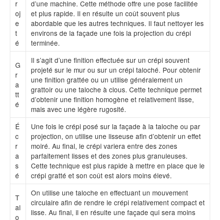
r
d’une machine. Cette méthode offre une pose facilitée
oj
et plus rapide. Il en résulte un coût souvent plus
e
abordable que les autres techniques. Il faut nettoyer les
t
environs de la façade une fois la projection du crépi
é
terminée.
Il s’agit d’une finition effectuée sur un crépi souvent
G
projeté sur le mur ou sur un crépi taloché. Pour obtenir
r
une finition grattée ou un utilise généralement un
a
grattoir ou une taloche à clous. Cette technique permet
tt
d’obtenir une finition homogène et relativement lisse,
é
mais avec une légère rugosité.
É
Une fois le crépi posé sur la façade à la taloche ou par
c
projection, on utilise une lisseuse afin d’obtenir un effet
r
moiré. Au final, le crépi variera entre des zones
a
parfaitement lisses et des zones plus granuleuses.
s
Cette technique est plus rapide à mettre en place que le
é
crépi gratté et son coût est alors moins élevé.
On utilise une taloche en effectuant un mouvement
T
circulaire afin de rendre le crépi relativement compact et
al
lisse. Au final, il en résulte une façade qui sera moins
o