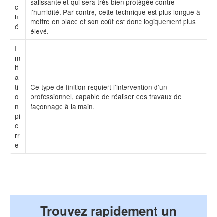
salissante et qui sera très bien protégée contre
c
l’humidité. Par contre, cette technique est plus longue à
h
mettre en place et son coût est donc logiquement plus
é
élevé.
I
m
it
a
ti
Ce type de finition requiert l’intervention d’un
o
professionnel, capable de réaliser des travaux de
n
façonnage à la main.
pi
e
rr
e
Trouvez rapidement un