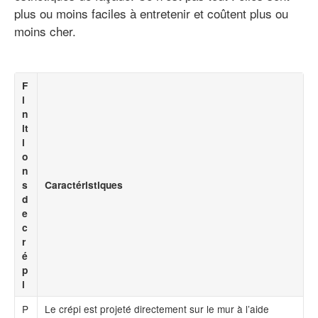
plus ou moins faciles à entretenir et coûtent plus ou
moins cher.
F
i
n
it
i
o
n
s
Caractéristiques
d
e
c
r
é
p
i
P
Le crépi est projeté directement sur le mur à l’aide